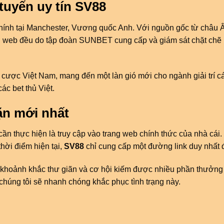
 tuyến uy tín SV88
ở chính tại Manchester, Vương quốc Anh. Với nguồn gốc từ châu
rang web đều do tập đoàn SUNBET cung cấp và giám sát chặt chẽ
cá cược Việt Nam, mang đến một làn gió mới cho ngành giải trí
ác bet thủ Việt.
ặn mới nhất
n thực hiện là truy cập vào trang web chính thức của nhà cái. 
hời điểm hiện tại,
SV88
chỉ cung cấp một đường link duy nhất 
 khoảnh khắc thư giãn và cơ hội kiếm được nhiều phần thưởng 
húng tôi sẽ nhanh chóng khắc phục tình trạng này.