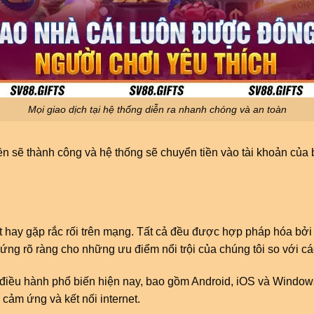
Mọi giao dịch tại hệ thống diễn ra nhanh chóng và an toàn
iền sẽ thành công và hệ thống sẽ chuyển tiền vào tài khoản của 
bắt hay gặp rắc rối trên mạng. Tất cả đều được hợp pháp hóa bở
ứng rõ ràng cho những ưu điểm nổi trội của chúng tôi so với cá
 điều hành phổ biến hiện nay, bao gồm Android, iOS và Window
 cảm ứng và kết nối internet.