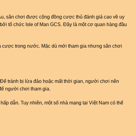
 Âu, sân chơi được cộng đồng cược thủ đánh giá cao về uy
 bởi tổ chức Isle of Man GCS. Đây là một cơ quan hàng đầu
 cá cược trong nước. Mặc dù mới tham gia nhưng sân chơi
Để tránh bị lừa đảo hoặc mất thời gian, người chơi nên
để người chơi tham gia.
hấp dẫn. Tuy nhiên, một số nhà mạng tại Việt Nam có thể