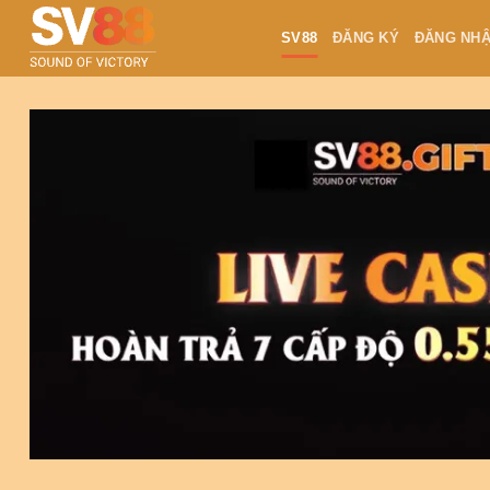
Bỏ
SV88
ĐĂNG KÝ
ĐĂNG NH
qua
nội
dung