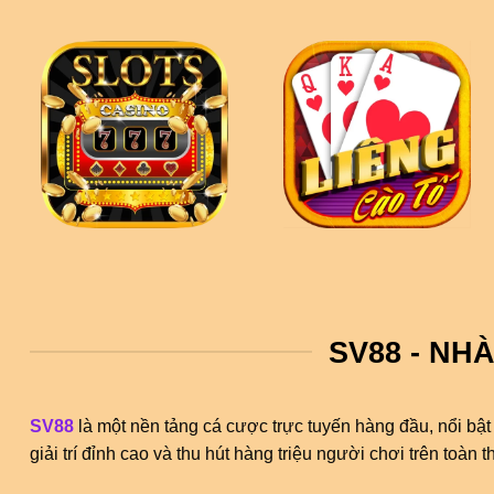
SV88 - NH
SV88
là một nền tảng cá cược trực tuyến hàng đầu, nổi bật 
giải trí đỉnh cao và thu hút hàng triệu người chơi trên toàn t