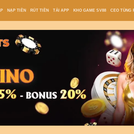
ẬP
NẠP TIỀN
RÚT TIỀN
TẢI APP
KHO GAME SV88
CEO TÙNG 