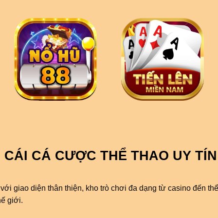
À CÁI CÁ CƯỢC THỂ THAO UY TÍN
với giao diện thân thiện, kho trò chơi đa dạng từ casino đến t
hế giới.