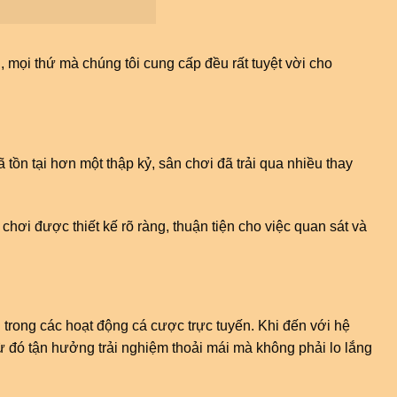
 mọi thứ mà chúng tôi cung cấp đều rất tuyệt vời cho
 tồn tại hơn một thập kỷ, sân chơi đã trải qua nhiều thay
chơi được thiết kế rõ ràng, thuận tiện cho việc quan sát và
trong các hoạt động cá cược trực tuyến. Khi đến với hệ
Từ đó tận hưởng trải nghiệm thoải mái mà không phải lo lắng