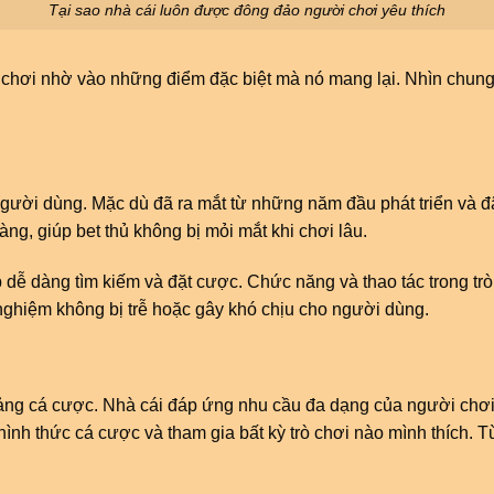
Tại sao nhà cái luôn được đông đảo người chơi yêu thích
i chơi nhờ vào những điểm đặc biệt mà nó mang lại. Nhìn chung,
o người dùng. Mặc dù đã ra mắt từ những năm đầu phát triển và đã
àng, giúp bet thủ không bị mỏi mắt khi chơi lâu.
dễ dàng tìm kiếm và đặt cược. Chức năng và thao tác trong trò 
ghiệm không bị trễ hoặc gây khó chịu cho người dùng.
ảng cá cược. Nhà cái đáp ứng nhu cầu đa dạng của người chơi 
hình thức cá cược và tham gia bất kỳ trò chơi nào mình thích. 