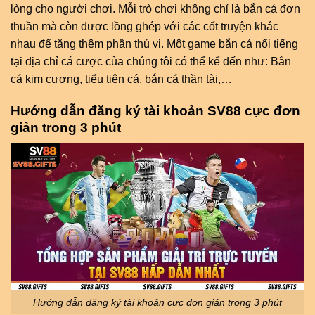
lòng cho người chơi. Mỗi trò chơi không chỉ là bắn cá đơn
thuần mà còn được lồng ghép với các cốt truyện khác
nhau để tăng thêm phần thú vị. Một game bắn cá nổi tiếng
tại địa chỉ cá cược của chúng tôi có thể kể đến như: Bắn
cá kim cương, tiểu tiên cá, bắn cá thần tài,…
Hướng dẫn đăng ký tài khoản SV88 cực đơn
giản trong 3 phút
Hướng dẫn đăng ký tài khoản cực đơn giản trong 3 phút