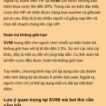
Ngoài ra, thành viên VIP tại
SV88
còn được hưởng bảo
hiểm thua cược lên đến 30%. Trong các sự kiện đặc biệt,
cược thủ VIP sẽ nhận được hàng loạt voucher và giftcode
giá trị cao. Đây là lý do nhiều người cố gắng nạp tiền và
chơi để nhanh chóng lên cấp VIP.
Hoàn trả không giới hạn
SV88
mang đến cho người chơi chuỗi sự kiện hoàn trả
không giới hạn với tỷ lệ lên đến 1.5%. So với các nhà cái
khác, đây là một ưu đãi vô cùng hấp dẫn. Cụ thể, toàn bộ
số tiền cược đều được hoàn trả không giới hạn.
Tuy nhiên, chương trình này chỉ áp dụng cho các thành
viên mới đăng ký tài khoản ở phiên bản web. Ngoài ra,
người chơi chỉ có thể áp dụng một ưu đãi tại một thời
điểm.
Lưu ý quan trọng tại SV88 mà bet thủ cần
nắm bắt