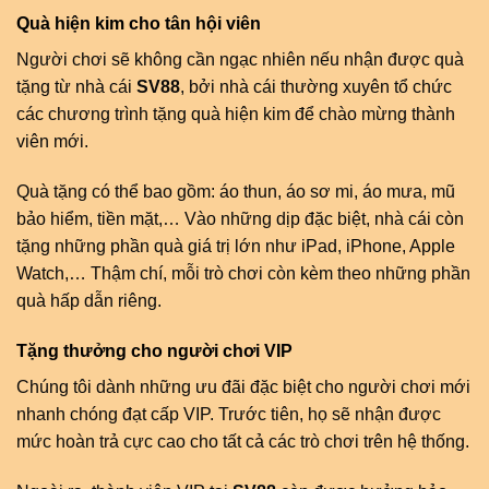
Quà hiện kim cho tân hội viên
Người chơi sẽ không cần ngạc nhiên nếu nhận được quà
tặng từ nhà cái
SV88
, bởi nhà cái thường xuyên tổ chức
các chương trình tặng quà hiện kim để chào mừng thành
viên mới.
Quà tặng có thể bao gồm: áo thun, áo sơ mi, áo mưa, mũ
bảo hiểm, tiền mặt,… Vào những dịp đặc biệt, nhà cái còn
tặng những phần quà giá trị lớn như iPad, iPhone, Apple
Watch,… Thậm chí, mỗi trò chơi còn kèm theo những phần
quà hấp dẫn riêng.
Tặng thưởng cho người chơi VIP
Chúng tôi dành những ưu đãi đặc biệt cho người chơi mới
nhanh chóng đạt cấp VIP. Trước tiên, họ sẽ nhận được
mức hoàn trả cực cao cho tất cả các trò chơi trên hệ thống.