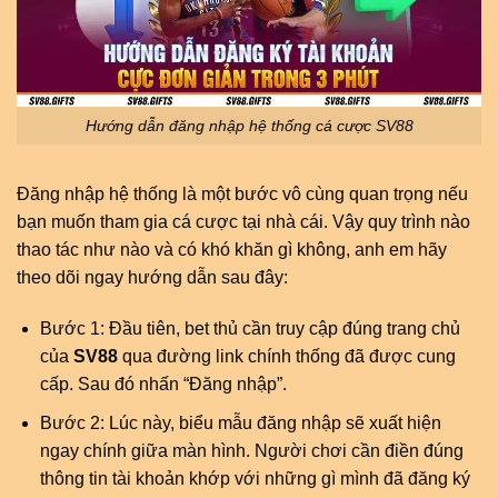
Hướng dẫn đăng nhập hệ thống cá cược SV88
Đăng nhập hệ thống là một bước vô cùng quan trọng nếu
bạn muốn tham gia cá cược tại nhà cái. Vậy quy trình nào
thao tác như nào và có khó khăn gì không, anh em hãy
theo dõi ngay hướng dẫn sau đây:
Bước 1: Đầu tiên, bet thủ cần truy cập đúng trang chủ
của
SV88
qua đường link chính thống đã được cung
cấp. Sau đó nhấn “Đăng nhập”.
Bước 2: Lúc này, biểu mẫu đăng nhập sẽ xuất hiện
ngay chính giữa màn hình. Người chơi cần điền đúng
thông tin tài khoản khớp với những gì mình đã đăng ký