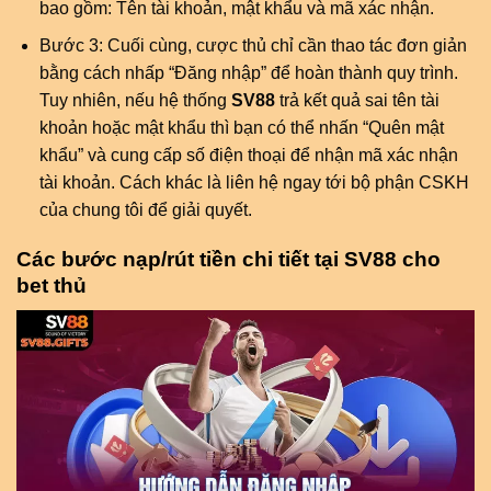
bao gồm: Tên tài khoản, mật khẩu và mã xác nhận.
Bước 3: Cuối cùng, cược thủ chỉ cần thao tác đơn giản
bằng cách nhấp “Đăng nhập” để hoàn thành quy trình.
Tuy nhiên, nếu hệ thống
SV88
trả kết quả sai tên tài
khoản hoặc mật khẩu thì bạn có thể nhấn “Quên mật
khẩu” và cung cấp số điện thoại để nhận mã xác nhận
tài khoản. Cách khác là liên hệ ngay tới bộ phận CSKH
của chung tôi để giải quyết.
Các bước nạp/rút tiền chi tiết tại SV88 cho
bet thủ