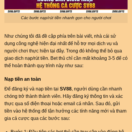
Các bước nạp/rút tiền nhanh gọn cho người chơi
Như chúng tôi đã đề cập phía trên bài viết, nhà cái sử
dụng công nghệ hiện đại nhất để hỗ trợ mọi dịch vụ và
người chơi thực hiện tại đây. Trong đó không thể bỏ qua
giao dịch nạp/rút tiền. Bet thủ chỉ cần mất khoảng 3-5 để có
thể hoàn thành quy trình này như sau:
Nạp tiền an toàn
Để đăng ký và nạp tiền tại
SV88
, người dùng cần nhanh
chóng trở thành thành viên. Hãy đăng ký thông tin và xác
thực qua số điện thoại hoặc email cá nhân. Sau đó, gửi
tiền vào hệ thống để tận hưởng các tính năng mới và tham
gia cá cược qua các bước sau:
Bước 1: Đầu tiên các bet thủ cần truy cập vào đúng hệ