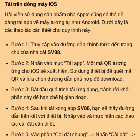
Tải trên dòng máy iOS
Hội viên sử dụng sản phẩm nhà Apple cũng có thể dễ
dàng tải app về máy tương tự như Android. Dưới đây là
các thao tác cần thiết cho quy trình này:
Bước 1: Truy cập vào đường dẫn chính thức đến trang
chủ của nhà cái
SV88
.
Bước 2: Nhấn vào mục “Tải app”. Một mã QR tương
ứng cho iOS sẽ xuất hiện. Sử dụng thiết bị để quét mã
QR và lựa chọn đường dẫn phù hợp để download.
Bước 3: Bắt đầu quá trình tải ứng dụng, tránh rời khỏi
phần này để hạn chế bị gián đoạn.
Bước 4: Sau khi tải xong app
SV88
, bạn sẽ thấy đường
dẫn liên kết với thiết bị. Nhấp vào và thực hiện các thao
tác cài đặt cần thiết.
Bước 5: Vào phần “Cài đặt chung” => Nhấn “Cài đặt” =>