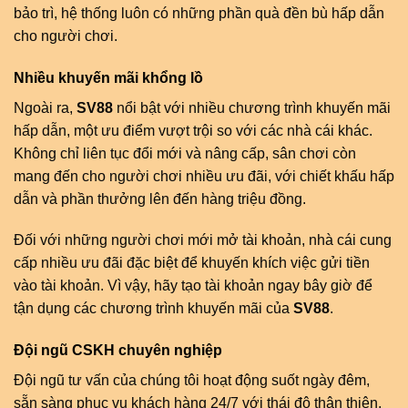
bảo trì, hệ thống luôn có những phần quà đền bù hấp dẫn
cho người chơi.
Nhiều khuyến mãi khổng lồ
Ngoài ra,
SV88
nổi bật với nhiều chương trình khuyến mãi
hấp dẫn, một ưu điểm vượt trội so với các nhà cái khác.
Không chỉ liên tục đổi mới và nâng cấp, sân chơi còn
mang đến cho người chơi nhiều ưu đãi, với chiết khấu hấp
dẫn và phần thưởng lên đến hàng triệu đồng.
Đối với những người chơi mới mở tài khoản, nhà cái cung
cấp nhiều ưu đãi đặc biệt để khuyến khích việc gửi tiền
vào tài khoản. Vì vậy, hãy tạo tài khoản ngay bây giờ để
tận dụng các chương trình khuyến mãi của
SV88
.
Đội ngũ CSKH chuyên nghiệp
Đội ngũ tư vấn của chúng tôi hoạt động suốt ngày đêm,
sẵn sàng phục vụ khách hàng 24/7 với thái độ thân thiện,