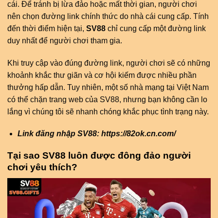
cái. Để tránh bị lừa đảo hoặc mất thời gian, người chơi
nên chọn đường link chính thức do nhà cái cung cấp. Tính
đến thời điểm hiện tại,
SV88
chỉ cung cấp một đường link
duy nhất để người chơi tham gia.
Khi truy cập vào đúng đường link, người chơi sẽ có những
khoảnh khắc thư giãn và cơ hội kiếm được nhiều phần
thưởng hấp dẫn. Tuy nhiên, một số nhà mạng tại Việt Nam
có thể chặn trang web của SV88, nhưng bạn không cần lo
lắng vì chúng tôi sẽ nhanh chóng khắc phục tình trạng này.
Link đăng nhập SV88: https://82ok.cn.com/
Tại sao SV88 luôn được đông đảo người
chơi yêu thích?