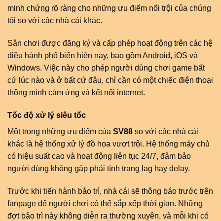
minh chứng rõ ràng cho những ưu điểm nổi trội của chúng
tôi so với các nhà cái khác.
Sân chơi được đăng ký và cấp phép hoạt động trên các hệ
điều hành phổ biến hiện nay, bao gồm Android, iOS và
Windows. Việc này cho phép người dùng chơi game bất
cứ lúc nào và ở bất cứ đâu, chỉ cần có một chiếc điện thoại
thông minh cảm ứng và kết nối internet.
Tốc độ xử lý siêu tốc
Một trong những ưu điểm của
SV88
so với các nhà cái
khác là hệ thống xử lý đồ họa vượt trội. Hệ thống máy chủ
có hiệu suất cao và hoạt động liên tục 24/7, đảm bảo
người dùng không gặp phải tình trạng lag hay delay.
Trước khi tiến hành bảo trì, nhà cái sẽ thông báo trước trên
fanpage để người chơi có thể sắp xếp thời gian. Những
đợt bảo trì này không diễn ra thường xuyên, và mỗi khi có