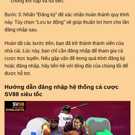
chóng khi nạp và rút tiền.
Bước 3: Nhấn “Đăng ký” để xác nhận hoàn thành quy trình
này. Tùy chọn “Lưu tự động” sẽ giúp thuận lợi hơn cho lần
đăng nhập sau.
Hoàn tất các bước trên, bạn đã trở thành thành viên của
nhà cái. Lúc này, bạn chỉ cần đăng nhập để tham gia cá
cược trực tuyến. Nếu gặp vấn đề trong quá trình đăng ký
hoặc đăng nhập, hãy liên hệ với tổng đài của chúng tôi để
được hỗ trợ.
Hướng dẫn đăng nhập hệ thống cá cược
SV88 siêu tốc