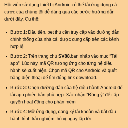
Hội viên sử dụng thiết bị Android có thể tải ứng dụng cá
cược của chúng tôi dễ dàng qua các bước hướng dẫn
dưới đây. Cụ thể:
Bước 1: Đầu tiên, bet thủ cần truy cập vào đường dẫn
chính thống của nhà cái được cung cấp trên các kênh
hợp lệ.
Bước 2: Trên trang chủ
SV88
,bạn nhấp vào mục “Tải
app”. Lúc này, mã QR tương ứng cho từng hệ điều
hành sẽ xuất hiện. Chọn mã QR cho Android và quét
bằng điện thoại để tìm đúng link download.
Bước 3: Chọn đường dẫn của hệ điều hành Android để
tải app phiên bản phù hợp. Xác nhận “Đồng ý” để cấp
quyền hoạt động cho phần mềm.
Bước 4: Mở ứng dụng, đăng ký tài khoản và bắt đầu
hành trình trải nghiệm thú vị ngay lập tức.