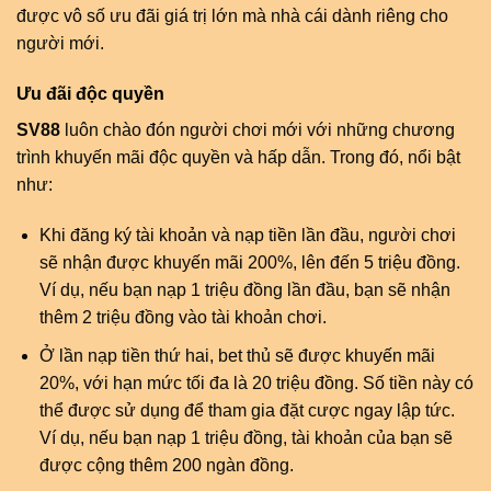
được vô số ưu đãi giá trị lớn mà nhà cái dành riêng cho
người mới.
Ưu đãi độc quyền
SV88
luôn chào đón người chơi mới với những chương
trình khuyến mãi độc quyền và hấp dẫn. Trong đó, nổi bật
như:
Khi đăng ký tài khoản và nạp tiền lần đầu, người chơi
sẽ nhận được khuyến mãi 200%, lên đến 5 triệu đồng.
Ví dụ, nếu bạn nạp 1 triệu đồng lần đầu, bạn sẽ nhận
thêm 2 triệu đồng vào tài khoản chơi.
Ở lần nạp tiền thứ hai, bet thủ sẽ được khuyến mãi
20%, với hạn mức tối đa là 20 triệu đồng. Số tiền này có
thể được sử dụng để tham gia đặt cược ngay lập tức.
Ví dụ, nếu bạn nạp 1 triệu đồng, tài khoản của bạn sẽ
được cộng thêm 200 ngàn đồng.