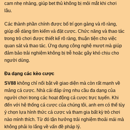
cam nhẹ nhàng, giúp bet thủ không bị mỏi mắt khi chơi
lâu.
Các thành phần chính được bố trí gọn gàng và rõ ràng,
giúp dễ dàng tìm kiếm và đặt cược. Chức năng và thao tác
trong trò chơi được thiết kế rõ ràng, thuận tiện cho việc
quan sát và thao tác. Ứng dụng công nghệ mượt mà giúp
đảm bảo trải nghiệm không bị trễ hoặc gây khó chịu cho
người dùng.
Đa dạng các kèo cược
SV88
không chỉ nổi bật về giao diện mà còn rất mạnh về
mảng cá cược. Nhà cái đáp ứng nhu cầu đa dạng của
người chơi trong các hoạt động cá cược trực tuyến. Khi
đến với hệ thống cá cược của chúng tôi, anh em có thể tùy
ý chọn lựa hình thức cá cược và tham gia bất kỳ trò chơi
nào mình thích. Từ đó tận hưởng trải nghiệm thoải mái mà
không phải lo lắng về vấn đề pháp lý.