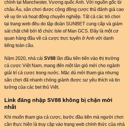
chính tại Manchester, Vương quốc Anh. Với nguồn gốc từ
châu Âu, sân chơi được cộng đồng cược thủ đánh giá cao
về uy tín và hoạt động chuyên nghiệp. Tất cả các trò chơi
tại trang web đều do tập đoàn SUNBET cung cấp và giám
sát chặt chẽ bởi tổ chức Isle of Man GCS. Đây là một cơ
quan hàng đầu về cá cược trực tuyến ở Anh với danh
tiếng toàn cầu.
Năm 2020, nhà cái
SV88
lần đầu tiên tiến vào thị trường
cá cược Việt Nam, mang đến một làn gió mới cho ngành
giải trí cá cược trong nước. Mặc dù mới tham gia nhưng
sân chơi đã nhanh chóng giành được sự yêu thích và tin
tưởng của các bet thủ Việt.
Link đăng nhập SV88 không bị chặn mới
nhất
Khi muốn tham gia cá cược, bước đầu tiên mà người chơi
cần thực hiện là truy cập vào trang web chính thức của nhà