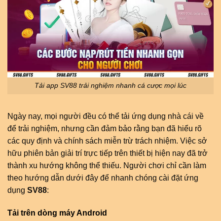
Tải app SV88 trải nghiệm nhanh cá cược mọi lúc
Ngày nay, mọi người đều có thể tải ứng dụng nhà cái về
để trải nghiệm, nhưng cần đảm bảo rằng bạn đã hiểu rõ
các quy định và chính sách miễn trừ trách nhiệm. Việc sở
hữu phiên bản giải trí trực tiếp trên thiết bị hiện nay đã trở
thành xu hướng không thể thiếu. Người chơi chỉ cần làm
theo hướng dẫn dưới đây để nhanh chóng cài đặt ứng
dụng
SV88
:
Tải trên dòng máy Android