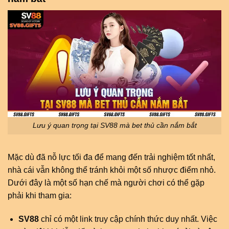
Lưu ý quan trọng tại SV88 mà bet thủ cần nắm bắt
Mặc dù đã nỗ lực tối đa để mang đến trải nghiệm tốt nhất,
nhà cái vẫn không thể tránh khỏi một số nhược điểm nhỏ.
Dưới đây là một số hạn chế mà người chơi có thể gặp
phải khi tham gia:
SV88
chỉ có một link truy cập chính thức duy nhất. Việc