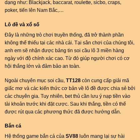
dạng như: Blackjack, baccarat, roulette, sicbo, craps,
poker, tiến lên Nam Bắc,…
Lô đề và xổ số
Đây là những trò chơi truyền thống, đã trở thành phần
không thể thiếu tại các nhà cái. Tại sân chơi của chúng tôi,
anh em sẽ nhận được bảng tin soi cầu lô 3 miền hàng
ngày với độ chính xác cao. Từ đó giúp người chơi có cơ
hội thắng lớn và đảm bảo an toàn.
Ngoài chuyên mục soi cầu,
TT128
còn cung cấp giải mã
giấc mơ và các kiến thức cơ bản về lô đề được chia sẻ bởi
các chuyên gia. Tuy nhiên, bet thủ cần lưu ý nạp tiền vào
tài khoản trước khi đặt cược. Sau khi thắng, tiền có thể
được rút qua các phương thức đã được hướng dẫn.
Bắn cá
Hệ thống game bắn cá của
SV88
luôn mang lại sự hài