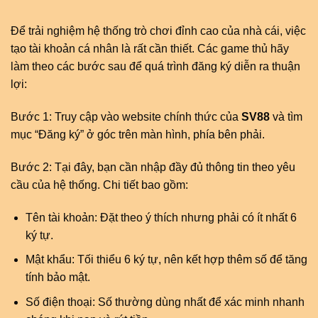
Để trải nghiệm hệ thống trò chơi đỉnh cao của nhà cái, việc
tạo tài khoản cá nhân là rất cần thiết. Các game thủ hãy
làm theo các bước sau để quá trình đăng ký diễn ra thuận
lợi:
Bước 1: Truy cập vào website chính thức của
SV88
và tìm
mục “Đăng ký” ở góc trên màn hình, phía bên phải.
Bước 2: Tại đây, bạn cần nhập đầy đủ thông tin theo yêu
cầu của hệ thống. Chi tiết bao gồm:
Tên tài khoản: Đặt theo ý thích nhưng phải có ít nhất 6
ký tự.
Mật khẩu: Tối thiểu 6 ký tự, nên kết hợp thêm số để tăng
tính bảo mật.
Số điện thoại: Số thường dùng nhất để xác minh nhanh