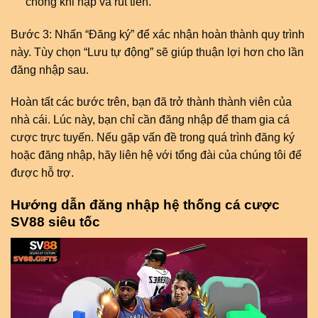
chóng khi nạp và rút tiền.
Bước 3: Nhấn “Đăng ký” để xác nhận hoàn thành quy trình
này. Tùy chọn “Lưu tự động” sẽ giúp thuận lợi hơn cho lần
đăng nhập sau.
Hoàn tất các bước trên, bạn đã trở thành thành viên của
nhà cái. Lúc này, bạn chỉ cần đăng nhập để tham gia cá
cược trực tuyến. Nếu gặp vấn đề trong quá trình đăng ký
hoặc đăng nhập, hãy liên hệ với tổng đài của chúng tôi để
được hỗ trợ.
Hướng dẫn đăng nhập hệ thống cá cược
SV88 siêu tốc