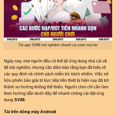
Tải app SV88 trải nghiệm nhanh cá cược mọi lúc
Ngày nay, mọi người đều có thể tải ứng dụng nhà cái về
để trải nghiệm, nhưng cần đảm bảo rằng bạn đã hiểu rõ
các quy định và chính sách miễn trừ trách nhiệm. Việc sở
hữu phiên bản giải trí trực tiếp trên thiết bị hiện nay đã trở
thành xu hướng không thể thiếu. Người chơi chỉ cần làm
theo hướng dẫn dưới đây để nhanh chóng cài đặt ứng
dụng
SV88
:
Tải trên dòng máy Android