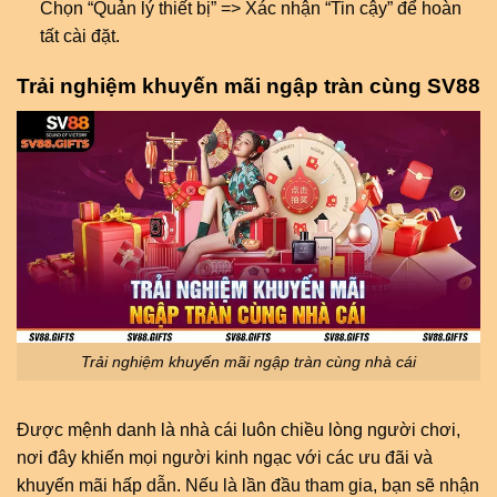
Chọn “Quản lý thiết bị” => Xác nhận “Tin cậy” để hoàn
tất cài đặt.
Trải nghiệm khuyến mãi ngập tràn cùng SV88
Trải nghiệm khuyến mãi ngập tràn cùng nhà cái
Được mệnh danh là nhà cái luôn chiều lòng người chơi,
nơi đây khiến mọi người kinh ngạc với các ưu đãi và
khuyến mãi hấp dẫn. Nếu là lần đầu tham gia, bạn sẽ nhận