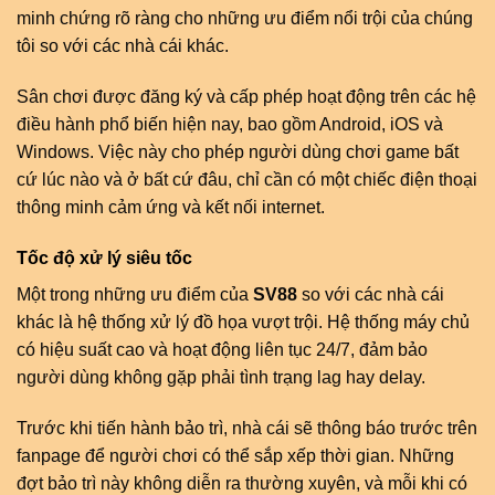
minh chứng rõ ràng cho những ưu điểm nổi trội của chúng
tôi so với các nhà cái khác.
Sân chơi được đăng ký và cấp phép hoạt động trên các hệ
điều hành phổ biến hiện nay, bao gồm Android, iOS và
Windows. Việc này cho phép người dùng chơi game bất
cứ lúc nào và ở bất cứ đâu, chỉ cần có một chiếc điện thoại
thông minh cảm ứng và kết nối internet.
Tốc độ xử lý siêu tốc
Một trong những ưu điểm của
SV88
so với các nhà cái
khác là hệ thống xử lý đồ họa vượt trội. Hệ thống máy chủ
có hiệu suất cao và hoạt động liên tục 24/7, đảm bảo
người dùng không gặp phải tình trạng lag hay delay.
Trước khi tiến hành bảo trì, nhà cái sẽ thông báo trước trên
fanpage để người chơi có thể sắp xếp thời gian. Những
đợt bảo trì này không diễn ra thường xuyên, và mỗi khi có