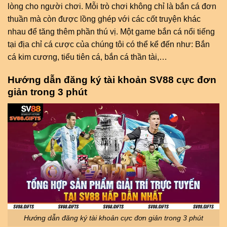
lòng cho người chơi. Mỗi trò chơi không chỉ là bắn cá đơn
thuần mà còn được lồng ghép với các cốt truyện khác
nhau để tăng thêm phần thú vị. Một game bắn cá nổi tiếng
tại địa chỉ cá cược của chúng tôi có thể kể đến như: Bắn
cá kim cương, tiểu tiên cá, bắn cá thần tài,…
Hướng dẫn đăng ký tài khoản SV88 cực đơn
giản trong 3 phút
Hướng dẫn đăng ký tài khoản cực đơn giản trong 3 phút