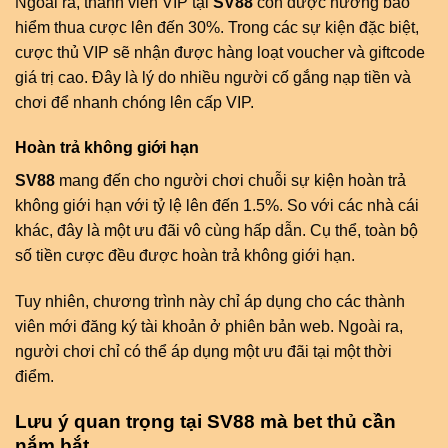
Ngoài ra, thành viên VIP tại
SV88
còn được hưởng bảo
hiểm thua cược lên đến 30%. Trong các sự kiện đặc biệt,
cược thủ VIP sẽ nhận được hàng loạt voucher và giftcode
giá trị cao. Đây là lý do nhiều người cố gắng nạp tiền và
chơi để nhanh chóng lên cấp VIP.
Hoàn trả không giới hạn
SV88
mang đến cho người chơi chuỗi sự kiện hoàn trả
không giới hạn với tỷ lệ lên đến 1.5%. So với các nhà cái
khác, đây là một ưu đãi vô cùng hấp dẫn. Cụ thể, toàn bộ
số tiền cược đều được hoàn trả không giới hạn.
Tuy nhiên, chương trình này chỉ áp dụng cho các thành
viên mới đăng ký tài khoản ở phiên bản web. Ngoài ra,
người chơi chỉ có thể áp dụng một ưu đãi tại một thời
điểm.
Lưu ý quan trọng tại SV88 mà bet thủ cần
nắm bắt