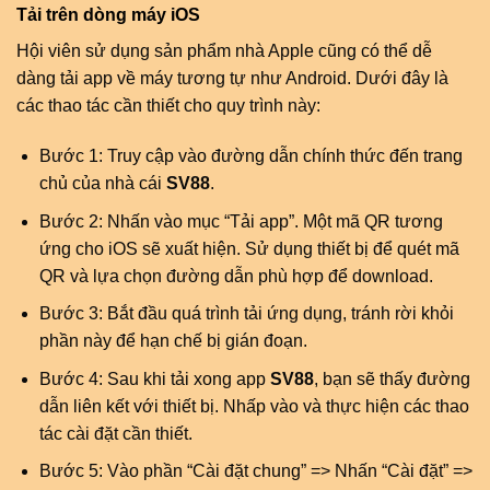
Tải trên dòng máy iOS
Hội viên sử dụng sản phẩm nhà Apple cũng có thể dễ
dàng tải app về máy tương tự như Android. Dưới đây là
các thao tác cần thiết cho quy trình này:
Bước 1: Truy cập vào đường dẫn chính thức đến trang
chủ của nhà cái
SV88
.
Bước 2: Nhấn vào mục “Tải app”. Một mã QR tương
ứng cho iOS sẽ xuất hiện. Sử dụng thiết bị để quét mã
QR và lựa chọn đường dẫn phù hợp để download.
Bước 3: Bắt đầu quá trình tải ứng dụng, tránh rời khỏi
phần này để hạn chế bị gián đoạn.
Bước 4: Sau khi tải xong app
SV88
, bạn sẽ thấy đường
dẫn liên kết với thiết bị. Nhấp vào và thực hiện các thao
tác cài đặt cần thiết.
Bước 5: Vào phần “Cài đặt chung” => Nhấn “Cài đặt” =>