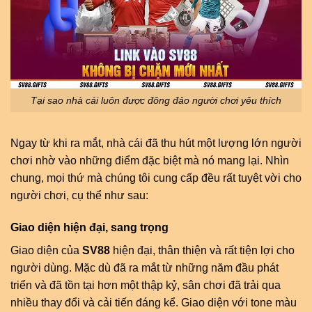
Tại sao nhà cái luôn được đông đảo người chơi yêu thích
Ngay từ khi ra mắt, nhà cái đã thu hút một lượng lớn người
chơi nhờ vào những điểm đặc biệt mà nó mang lại. Nhìn
chung, mọi thứ mà chúng tôi cung cấp đều rất tuyệt vời cho
người chơi, cụ thể như sau:
Giao diện hiện đại, sang trọng
Giao diện của
SV88
hiện đại, thân thiện và rất tiện lợi cho
người dùng. Mặc dù đã ra mắt từ những năm đầu phát
triển và đã tồn tại hơn một thập kỷ, sân chơi đã trải qua
nhiều thay đổi và cải tiến đáng kể. Giao diện với tone màu