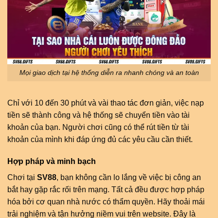
Mọi giao dịch tại hệ thống diễn ra nhanh chóng và an toàn
Chỉ với 10 đến 30 phút và vài thao tác đơn giản, việc nạp
tiền sẽ thành công và hệ thống sẽ chuyển tiền vào tài
khoản của bạn. Người chơi cũng có thể rút tiền từ tài
khoản của mình khi đáp ứng đủ các yêu cầu cần thiết.
Hợp pháp và minh bạch
Chơi tại
SV88
, bạn không cần lo lắng về việc bị công an
bắt hay gặp rắc rối trên mạng. Tất cả đều được hợp pháp
hóa bởi cơ quan nhà nước có thẩm quyền. Hãy thoải mái
trải nghiệm và tận hưởng niềm vui trên website. Đây là